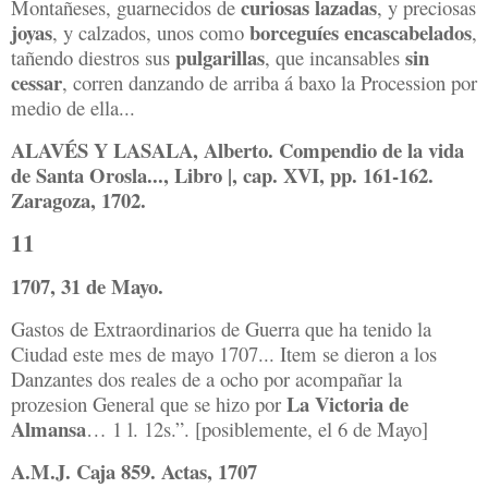
curiosas lazadas
Montañeses, guarnecidos de
, y preciosas
joyas
borceguíes encascabelados
, y calzados, unos como
,
pulgarillas
sin
tañendo diestros sus
, que incansables
cessar
, corren danzando de arriba á baxo la Procession por
medio de ella...
ALAVÉS Y LASALA, Alberto. Compendio de la vida
de Santa Orosla..., Libro |, cap. XVI, pp. 161-162.
Zaragoza, 1702.
11
1707, 31 de Mayo.
Gastos de Extraordinarios de Guerra que ha tenido la
Ciudad este mes de mayo 1707... Item se dieron a los
Danzantes dos reales de a ocho por acompañar la
La Victoria de
prozesion General que se hizo por
Almansa
… 1 l. 12s.”. [posiblemente, el 6 de Mayo]
A.M.J. Caja 859. Actas, 1707