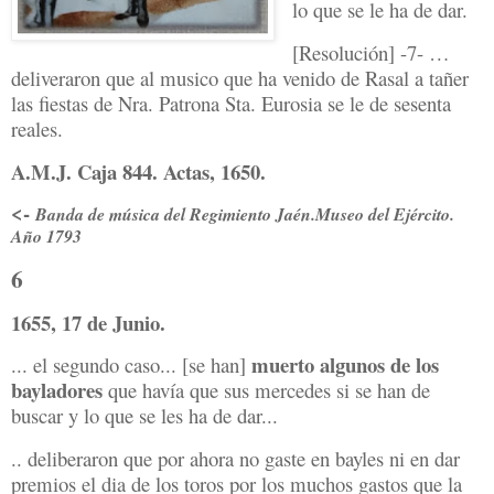
lo que se le ha de dar.
[Resolución] -7- …
deliveraron que al musico que ha venido de Rasal a tañer
las fiestas de Nra. Patrona Sta. Eurosia se le de sesenta
reales.
A.M.J. Caja 844. Actas, 1650.
<-
Banda de música del Regimiento Jaén.Museo del Ejército.
Año 1793
6
1655, 17 de Junio.
muerto algunos de los
... el segundo caso... [se han]
bayladores
que havía que
sus mercedes si se han de
buscar y lo que se
les ha de dar...
.. deliberaron que por ahora no gaste en bayles ni en dar
premios el dia de los toros por los muchos gastos que la